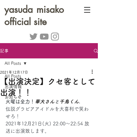
yasuda misako
official site
記事
All Posts
2021年12月17日
All Posts
【出演決定】クセ客として
出演情報
出演！！
お知らせ
火曜は全力！
華大さん
と
千鳥くん
.
伝説グラビアアイドルを大喜利で笑わ
せろ！ 
2021年12月21日(火) 22:00～22:54 放
送に出演致します。