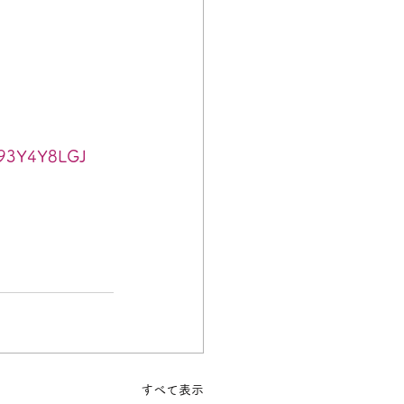
/E93Y4Y8LGJ
すべて表示