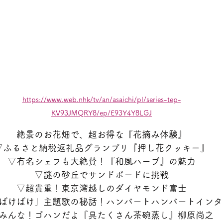
https://www.web.nhk/tv/an/asaichi/pl/series-tep-
KV93JMQRY8/ep/E93Y4Y8LGJ
絶景のお花畑で、超お得な『花摘み体験』
▽ふるさと納税返礼品グランプリ『押し花クッキー』
▽有名シェフも大絶賛！『和風ハーブ』の魅力
▽謎の砂丘でサンドボードに挑戦
▽超貴重！東京湾越しのダイヤモンド富士
ばけばけ」主題歌の秘話！ハンバートハンバートインタ
みんな！ゴハンだよ『具たくさん茶碗蒸し』柳原尚之