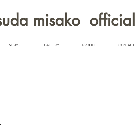
uda misako official 
NEWS
GALLERY
PROFILE
CONTACT
せ