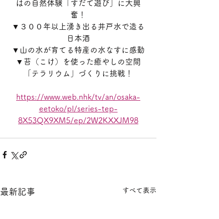
はの自然体験「すだて遊び」に大興
奮！
▼３００年以上湧き出る井戸水で造る
日本酒
▼山の水が育てる特産の水なすに感動
▼苔（こけ）を使った癒やしの空間
「テラリウム」づくりに挑戦！
https://www.web.nhk/tv/an/osaka-
eetoko/pl/series-tep-
8X53QX9XM5/ep/2W2KXXJM98
すべて表示
最新記事