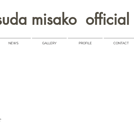
uda misako official 
NEWS
GALLERY
PROFILE
CONTACT
せ