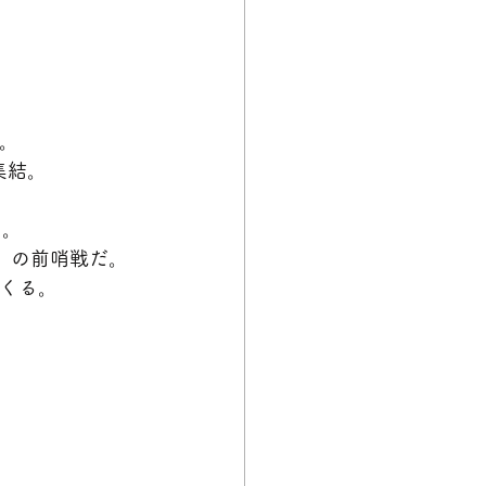
。
集結。
。
）。
）の前哨戦だ。
くる。