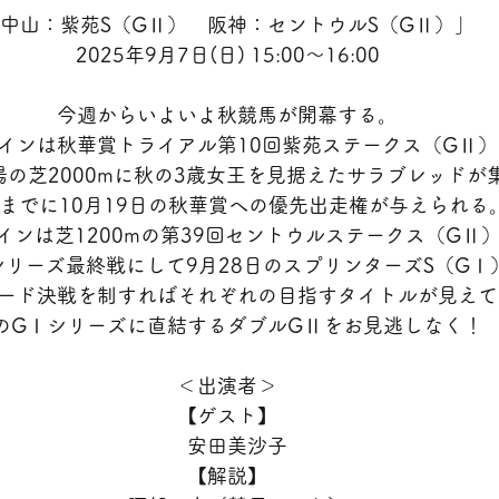
中山：紫苑S（GⅡ）　阪神：セントウルS（GⅡ）」
2025年9月7日(日) 15:00～16:00
今週からいよいよ秋競馬が開幕する。
インは秋華賞トライアル第10回紫苑ステークス（GⅡ）
場の芝2000mに秋の3歳女王を見据えたサラブレッドが
馬までに10月19日の秋華賞への優先出走権が与えられる
インは芝1200mの第39回セントウルステークス（GⅡ
リーズ最終戦にして9月28日のスプリンターズS（GⅠ
ード決戦を制すればそれぞれの目指すタイトルが見えて
のGⅠシリーズに直結するダブルGⅡをお見逃しなく！
＜出演者＞
【ゲスト】
　安田美沙子
【解説】