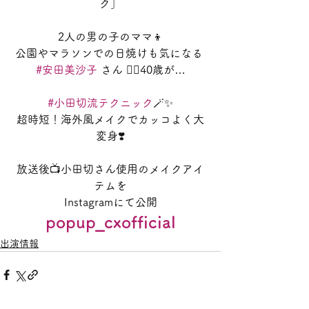
ク」
2人の男の子のママ👦
公園やマラソンでの日焼けも気になる 
#安田美沙子
 さん 🤷‍♀️40歳が…
#小田切流テクニック
🪄✨
超時短！海外風メイクでカッコよく大
変身❣️
放送後📺小田切さん使用のメイクアイ
テムを
Instagramにて公開
popup_cxofficial
出演情報